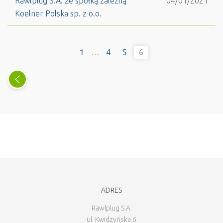
Rawlplug S.A. ze spółką zależną
04/01/2021
Koelner Polska sp. z o.o.
1
…
4
5
6
ADRES
Rawlplug S.A.
ul. Kwidzyńska 6