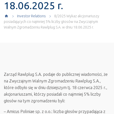
18.06.2025 r.
Investor Relations
8/2025 Wykaz akcjonariuszy
posiadających co najmniej 5% liczby głosów na Zwyczajnym
Walnym Zgromadzeniu Rawlplug S.A. w dniu 18.06.2025 r.
Zarząd Rawlplug S.A. podaje do publicznej wiadomości, że
na Zwyczajnym Walnym Zgromadzeniu Rawlplug S.A.,
które odbyło się w dniu dzisiejszym tj. 18 czerwca 2025 r.,
akcjonariuszami, którzy posiadali co najmniej 5% liczby
głosów na tym zgromadzeniu byli:
– Amicus Poliniae sp. z o.o.: liczba głosów przypadająca z