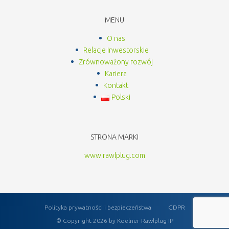
MENU
O nas
Relacje Inwestorskie
Zrównoważony rozwój
Kariera
Kontakt
Polski
STRONA MARKI
www.rawlplug.com
Polityka prywatności i bezpieczeństwa
GDPR
© Copyright 2026 by Koelner Rawlplug IP