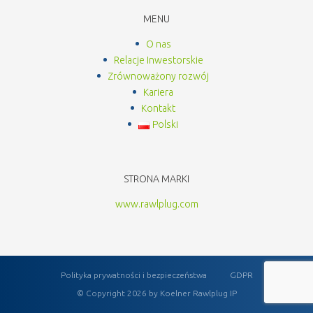
MENU
O nas
Relacje Inwestorskie
Zrównoważony rozwój
Kariera
Kontakt
Polski
STRONA MARKI
www.rawlplug.com
Polityka prywatności i bezpieczeństwa
GDPR
© Copyright 2026 by Koelner Rawlplug IP