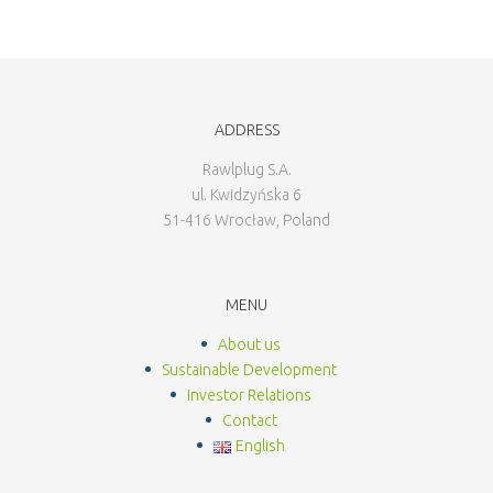
ADDRESS
Rawlplug S.A.
ul. Kwidzyńska 6
51-416 Wrocław, Poland
MENU
About us
Sustainable Development
Investor Relations
Contact
English